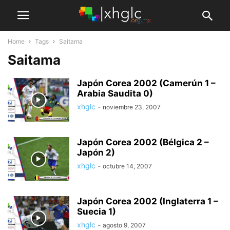
Home
Tags
Saitama
Saitama
Japón Corea 2002 (Camerún 1 –
Arabia Saudita 0)
xhglc
-
noviembre 23, 2007
Japón Corea 2002 (Bélgica 2 –
Japón 2)
xhglc
-
octubre 14, 2007
Japón Corea 2002 (Inglaterra 1 –
Suecia 1)
xhglc
-
agosto 9, 2007