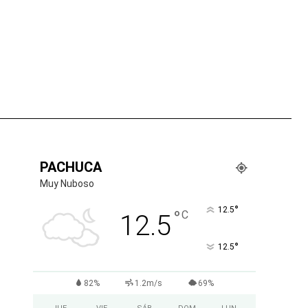
tsApp
PACHUCA
Muy Nuboso
°
12.5
°
C
12.5
°
12.5
82%
1.2m/s
69%