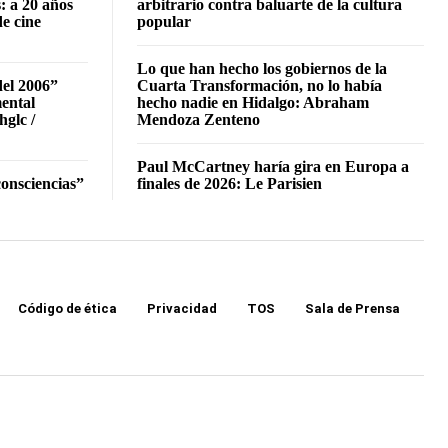
: a 20 años
arbitrario contra baluarte de la cultura
de cine
popular
Lo que han hecho los gobiernos de la
del 2006”
Cuarta Transformación, no lo había
mental
hecho nadie en Hidalgo: Abraham
hglc /
Mendoza Zenteno
Paul McCartney haría gira en Europa a
onsciencias”
finales de 2026: Le Parisien
Código de ética
Privacidad
TOS
Sala de Prensa