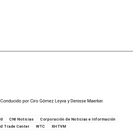
Facebook
X
Pinterest
Wha
. Conducido por Ciro Gómez Leyva y Denisse Maerker.
40
CNI Noticias
Corporación de Noticias e Información
ld Trade Center
WTC
XHTVM