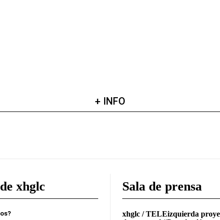
+ INFO
de xhglc
Sala de prensa
mos?
xhglc / TELEizquierda proye