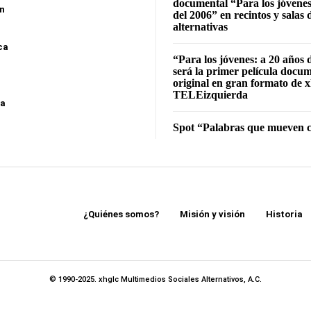
documental “Para los jóvenes
ón
del 2006” en recintos y salas 
alternativas
ca
“Para los jóvenes: a 20 años 
será la primer película docu
original en gran formato de x
TELEizquierda
sa
Spot “Palabras que mueven c
¿Quiénes somos?
Misión y visión
Historia
© 1990-2025. xhglc Multimedios Sociales Alternativos, A.C.