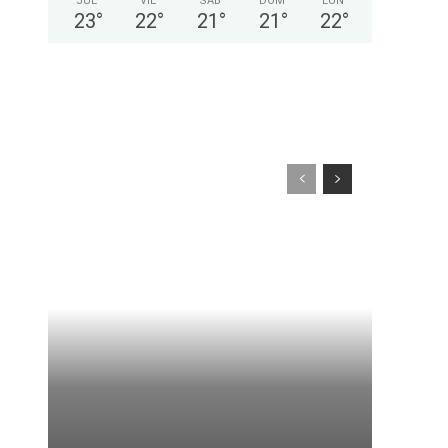
JUE
VIE
SÁB
DOM
LUN
23
°
22
°
21
°
21
°
22
°