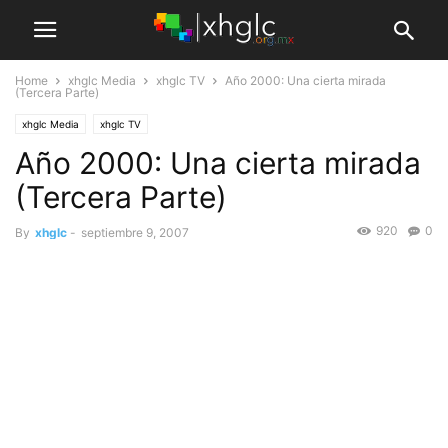
Home
xhglc Media
xhglc TV
Año 2000: Una cierta mirada
(Tercera Parte)
xhglc Media
xhglc TV
Año 2000: Una cierta mirada
(Tercera Parte)
920
0
By
xhglc
-
septiembre 9, 2007