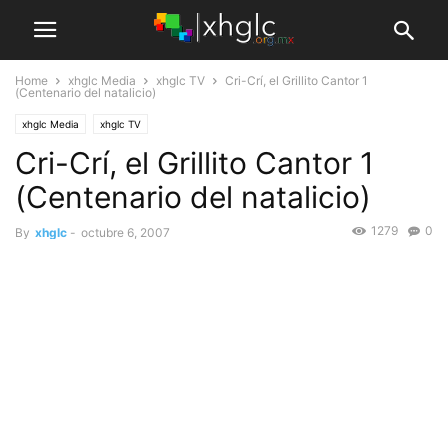
Home
xhglc Media
xhglc TV
Cri-Crí, el Grillito Cantor 1
(Centenario del natalicio)
xhglc Media
xhglc TV
Cri-Crí, el Grillito Cantor 1
(Centenario del natalicio)
1279
0
By
xhglc
-
octubre 6, 2007