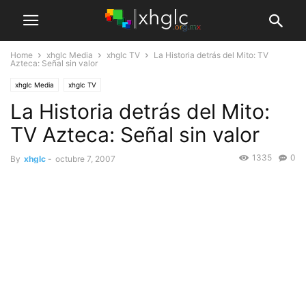
Home
xhglc Media
xhglc TV
La Historia detrás del Mito: TV
Azteca: Señal sin valor
xhglc Media
xhglc TV
La Historia detrás del Mito:
TV Azteca: Señal sin valor
1335
0
By
xhglc
-
octubre 7, 2007