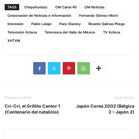
TAGS
Chiquihuitazo
CNI Canal 40
CNI Noticias
Corporación de Noticias e Información
Fernando Gómez-Mont
Imevisión
Pablo Latapí
Paco Stanley
Ricardo Salinas Pliego
Televisión Azteca
Televisora del Valle de México
TV Azteca
XHTVM
Previous article
Next article
Cri-Crí, el Grillito Cantor 1
Japón Corea 2002 (Bélgica
(Centenario del natalicio)
2 – Japón 2)