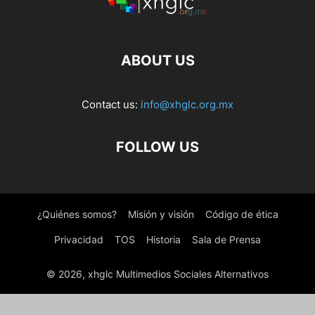
ABOUT US
Contact us:
info@xhglc.org.mx
FOLLOW US
¿Quiénes somos?
Misión y visión
Código de ética
Privacidad
TOS
Historia
Sala de Prensa
© 2026, xhglc Multimedios Sociales Alternativos
WordPress Boutique
Search & Go – Directory WordPress Theme
Search & Go – Smart Directory Theme
Search Manager | Plugin for WooCommerce and WordPress
SearchWP bbPress Integration
SearchWP BigCommerce Integration
SearchWP Boolean Search Query
SearchWP Co-Authors Plus Integration
SearchWP Custom Results Order
SearchWP Diagnostics
SearchWP DirectoryPress Integration