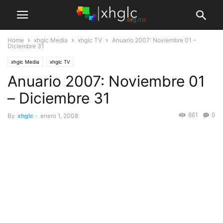
Home
xhglc Media
xhglc TV
Anuario 2007: Noviembre 01 –
Diciembre 31
xhglc Media
xhglc TV
Anuario 2007: Noviembre 01
– Diciembre 31
861
0
By
xhglc
-
enero 1, 2008