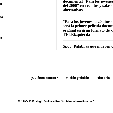
documental “Para los jóvenes
ón
del 2006” en recintos y salas 
alternativas
ca
“Para los jóvenes: a 20 años 
será la primer película docu
original en gran formato de x
TELEizquierda
sa
Spot “Palabras que mueven c
¿Quiénes somos?
Misión y visión
Historia
© 1990-2025. xhglc Multimedios Sociales Alternativos, A.C.