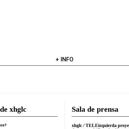
+ INFO
de xhglc
Sala de prensa
mos?
xhglc / TELEizquierda proye