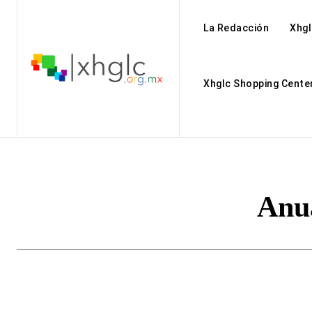
La Redacción
Xhgl
Xhglc Shopping Cente
Anua