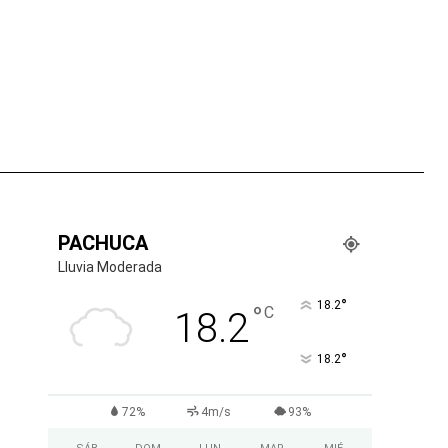
tsApp
PACHUCA
Lluvia Moderada
°
18.2
°
C
18.2
°
18.2
72%
4m/s
93%