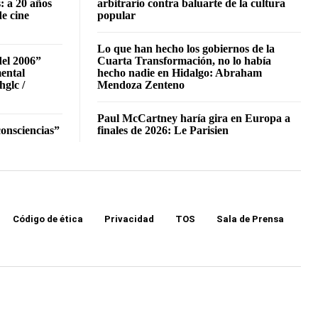
: a 20 años
arbitrario contra baluarte de la cultura
de cine
popular
Lo que han hecho los gobiernos de la
del 2006”
Cuarta Transformación, no lo había
mental
hecho nadie en Hidalgo: Abraham
hglc /
Mendoza Zenteno
Paul McCartney haría gira en Europa a
onsciencias”
finales de 2026: Le Parisien
Código de ética
Privacidad
TOS
Sala de Prensa