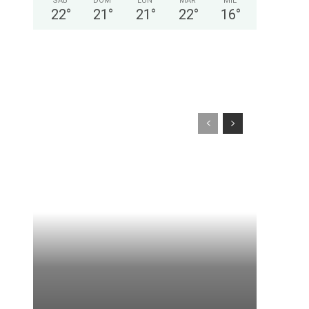
SÁB
DOM
LUN
MAR
MIÉ
22
°
21
°
21
°
22
°
16
°