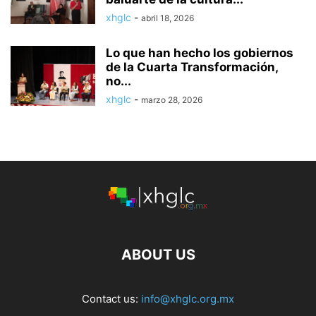
xhglc
-
abril 18, 2026
Lo que han hecho los gobiernos
de la Cuarta Transformación,
no...
xhglc
-
marzo 28, 2026
ABOUT US
Contact us:
info@xhglc.org.mx