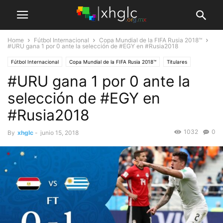
Home
Fútbol Internacional
Copa Mundial de la FIFA Rusia 2018™
#URU gana 1 por 0 ante la selección de #EGY en #Rusia2018
Fútbol Internacional
Copa Mundial de la FIFA Rusia 2018™
Titulares
#URU gana 1 por 0 ante la
selección de #EGY en
#Rusia2018
1032
0
By
xhglc
-
junio 15, 2018