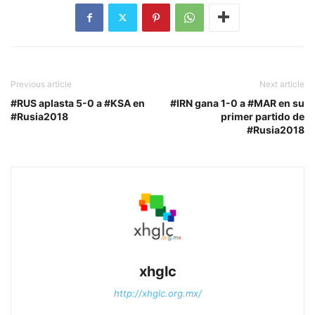
Previous article
Next article
#RUS aplasta 5-0 a #KSA en
#IRN gana 1-0 a #MAR en su
#Rusia2018
primer partido de
#Rusia2018
xhglc
http://xhglc.org.mx/