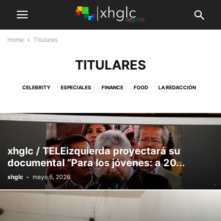
Home
Titulares
TITULARES
CELEBRITY
ESPECIALES
FINANCE
FOOD
LA REDACCIÓN
LOS COMENTARISTAS
MAKE-UP
MARKETING
NUESTRAS PLUMAS
SALA DE PRENSA
TITULARES
TRAVEL
XHGLC MEDIA
xhglc / TELEizquierda proyectará su
documental “Para los jóvenes: a 20...
xhglc
-
mayo 5, 2026