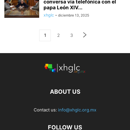
conversa vía telefónica con el
papa León XIV...
xhglc
-
diciembre 13, 2025
1
2
3
ABOUT US
Contact us:
info@xhglc.org.mx
FOLLOW US