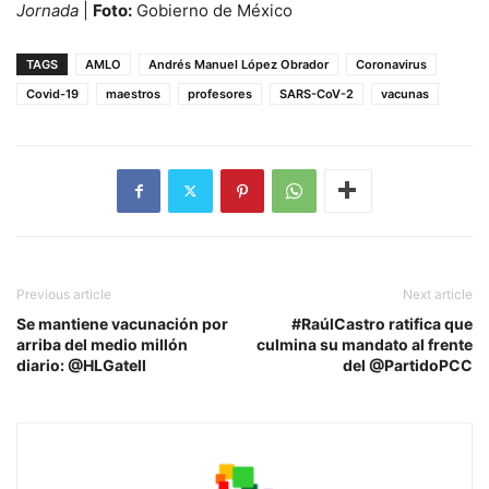
Jornada
|
Foto:
Gobierno de México
TAGS
AMLO
Andrés Manuel López Obrador
Coronavirus
Covid-19
maestros
profesores
SARS-CoV-2
vacunas
Previous article
Next article
Se mantiene vacunación por
#RaúlCastro ratifica que
arriba del medio millón
culmina su mandato al frente
diario: @HLGatell
del @PartidoPCC