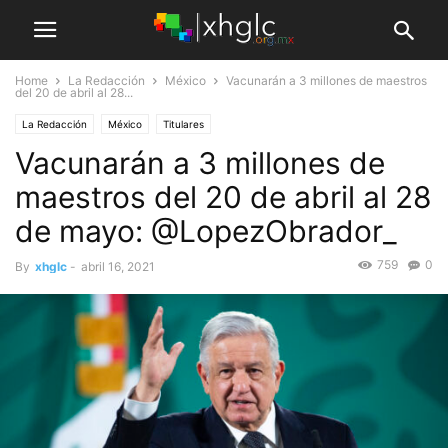
Home
La Redacción
México
Vacunarán a 3 millones de maestros
del 20 de abril al 28...
La Redacción
México
Titulares
Vacunarán a 3 millones de
maestros del 20 de abril al 28
de mayo: @LopezObrador_
759
0
By
xhglc
-
abril 16, 2021