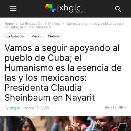
Home
La Redacción
México
Vamos a seguir apoyando al pueblo
de Cuba; el Humanismo es la...
La Redacción
México
Titulares
Vamos a seguir apoyando al
pueblo de Cuba; el
Humanismo es la esencia de
las y los mexicanos:
Presidenta Claudia
Sheinbaum en Nayarit
212
0
By
xhglc
-
marzo 15, 2026