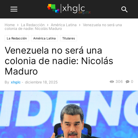
Home
La Redacción
América Latina
Venezuela no será una
colonia de nadie: Nicolás Maduro
La Redacción
América Latina
Titulares
Venezuela no será una
colonia de nadie: Nicolás
Maduro
306
0
By
xhglc
-
diciembre 18, 2025