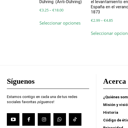
Dühring: (Anti-Dühring)
el levantamiento en
España en el veran
Price
€
3.25
–
€
18.00
1873
range:
Este
Price
€
2.99
–
€
4.85
Seleccionar opciones
€3.25
producto
range:
through
tiene
Seleccionar opcion
€2.99
€18.00
múltiples
through
variantes.
€4.85
Las
opciones
se
pueden
Síguenos
Acerca 
elegir
en
la
Estamos contigo en cada una de tus redes
¿Quiénes so
página
sociales favoritas ¡síguenos!
Misión y visi
de
Historia
producto
Código de éti
Privacidad