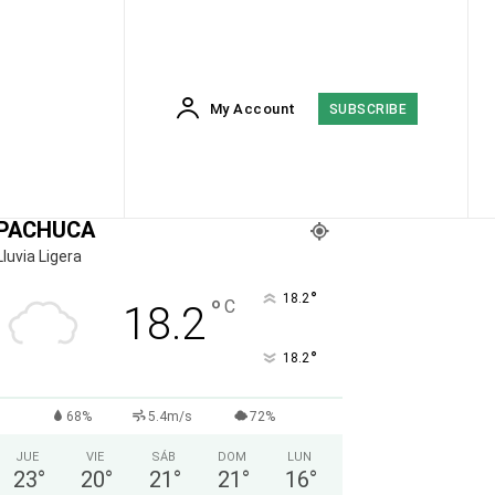
My Account
SUBSCRIBE
PACHUCA
Lluvia Ligera
°
18.2
°
C
18.2
°
18.2
68%
5.4m/s
72%
JUE
VIE
SÁB
DOM
LUN
23
°
20
°
21
°
21
°
16
°