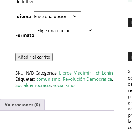
€8.50
definitivo.
Idioma
Formato
Dos
Añadir al carrito
tácticas
de
XH
SKU:
N/D
Categorías:
Libros
,
Vladimir Ilich Lenin
la
ob
Etiquetas:
comunismo
,
Revolución Democrática
,
Socialdemocracia
de
Socialdemocracia
,
socialismo
en
r
la
po
Revolución
go
Valoraciones (0)
Democrática
ac
cantidad
pr
la
co