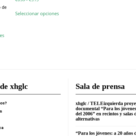
Las
range:
o de
Este
opciones
Seleccionar opciones
€0.99
producto
se
through
tiene
pueden
€5.15
Este
múltiples
elegir
es
producto
variantes.
en
tiene
Las
la
múltiples
opciones
página
variantes.
se
de
Las
pueden
producto
opciones
elegir
se
en
de xhglc
Sala de prensa
pueden
la
elegir
página
en
de
mos?
xhglc / TELEizquierda proye
documental “Para los jóvenes
la
producto
ón
del 2006” en recintos y salas 
página
alternativas
de
ca
producto
“Para los jóvenes: a 20 años 