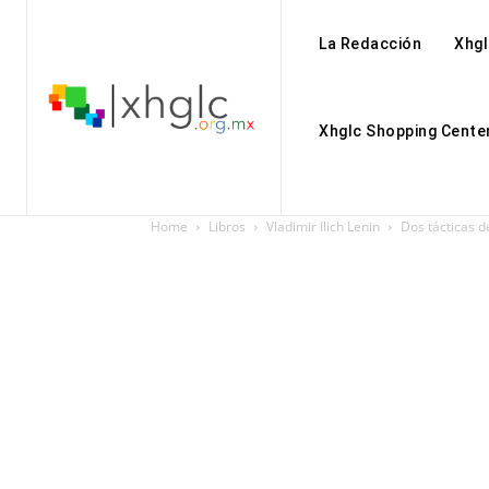
La Redacción
Xhgl
Xhglc Shopping Cente
Home
Libros
Vladimir Ilich Lenin
Dos tácticas d