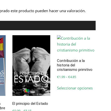
prado este producto pueden hacer una valoración.
Contribución a la
historia del
cristianismo primitivo
Price
€
1.99
–
€
4.85
range:
Este
Seleccionar opciones
€1.99
producto
through
tiene
€4.85
múltiples
n
El principio del Estado
variantes.
bre
Price
€
0.99
–
€
5.15