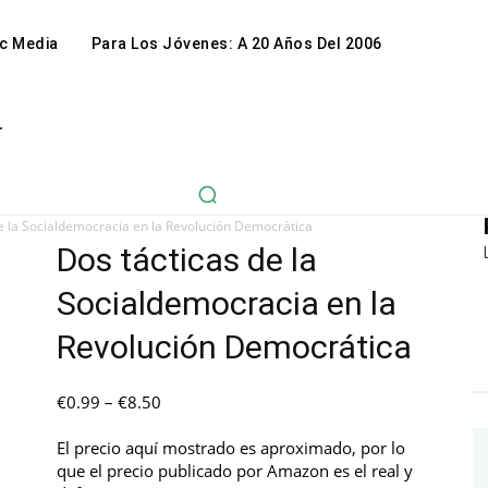
c Media
Para Los Jóvenes: A 20 Años Del 2006
r
e la Socialdemocracia en la Revolución Democrática
Dos tácticas de la
Socialdemocracia en la
Revolución Democrática
Price
€
0.99
–
€
8.50
range:
€0.99
El precio aquí mostrado es aproximado, por lo
through
que el precio publicado por Amazon es el real y