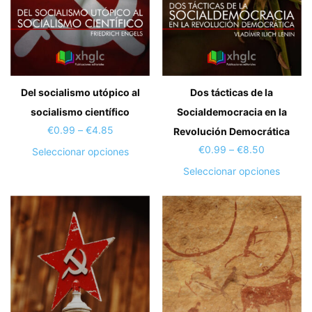
página
la
de
página
producto
de
produc
Del socialismo utópico al
Dos tácticas de la
socialismo científico
Socialdemocracia en la
Price
€
0.99
–
€
4.85
Revolución Democrática
range:
Price
€
0.99
–
€
8.50
Este
Seleccionar opciones
€0.99
range:
producto
Este
Seleccionar opciones
through
€0.99
tiene
produc
€4.85
through
múltiples
tiene
€8.50
variantes.
múltipl
Las
variant
opciones
Las
se
opcion
pueden
se
elegir
puede