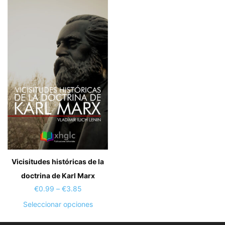
€5.00
variant
múltiples
Las
variantes.
opcion
Las
se
opciones
puede
se
elegir
pueden
en
elegir
la
en
página
la
de
página
produc
de
producto
Vicisitudes históricas de la
doctrina de Karl Marx
Price
€
0.99
–
€
3.85
range:
Este
Seleccionar opciones
€0.99
producto
through