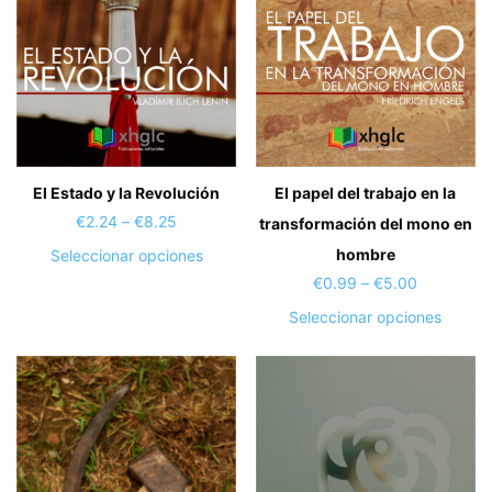
en
elegir
la
en
página
la
de
página
producto
de
produc
El Estado y la Revolución
El papel del trabajo en la
Price
€
2.24
–
€
8.25
transformación del mono en
range:
Este
hombre
Seleccionar opciones
€2.24
producto
Price
€
0.99
–
€
5.00
through
tiene
range:
Este
Seleccionar opciones
€8.25
múltiples
€0.99
produc
variantes.
through
tiene
Las
€5.00
múltipl
opciones
variant
se
Las
pueden
opcion
elegir