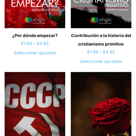
¿Por dónde empezar?
Contribución a la historia del
Price
€
1.99
–
€
4.85
cristianismo primitivo
range:
Price
€
1.99
–
€
4.85
Este
Seleccionar opciones
€1.99
range:
producto
Este
Seleccionar opciones
through
€1.99
tiene
produc
€4.85
through
múltiples
tiene
€4.85
variantes.
múltipl
Las
variant
opciones
Las
se
opcion
pueden
se
elegir
puede
en
elegir
la
en