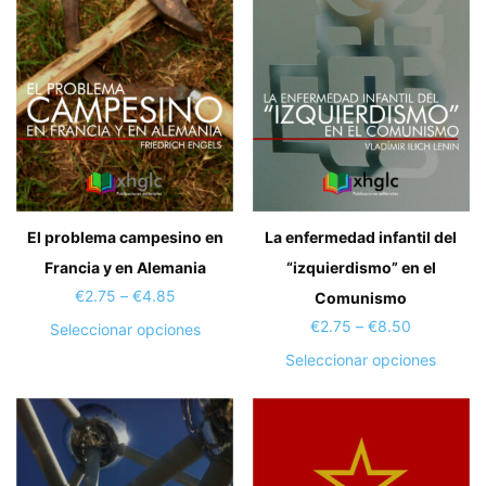
se
en
puede
la
elegir
página
en
de
la
producto
página
de
produc
El problema campesino en
La enfermedad infantil del
Francia y en Alemania
“izquierdismo” en el
Price
€
2.75
–
€
4.85
Comunismo
range:
Price
€
2.75
–
€
8.50
Este
Seleccionar opciones
€2.75
range:
producto
Este
Seleccionar opciones
through
€2.75
tiene
produc
€4.85
through
múltiples
tiene
€8.50
variantes.
múltipl
Las
variant
opciones