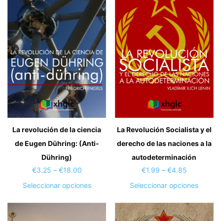
Las
se
opcion
pueden
se
elegir
puede
en
elegir
la
en
página
la
de
página
producto
de
produc
La revolución de la ciencia
La Revolución Socialista y el
de Eugen Dühring: (Anti-
derecho de las naciones a la
Dühring)
autodeterminación
Price
Price
€
3.25
–
€
18.00
€
1.99
–
€
4.85
range:
range:
Este
Este
Seleccionar opciones
Seleccionar opciones
€3.25
€1.99
producto
produc
through
through
tiene
tiene
€18.00
€4.85
múltiples
múltipl