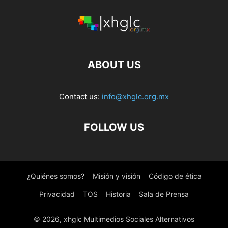
tiene
€3.85
múltiples
variantes.
Las
opciones
ABOUT US
se
pueden
elegir
Contact us:
info@xhglc.org.mx
en
la
página
FOLLOW US
de
producto
¿Quiénes somos?
Misión y visión
Código de ética
Privacidad
TOS
Historia
Sala de Prensa
© 2026, xhglc Multimedios Sociales Alternativos