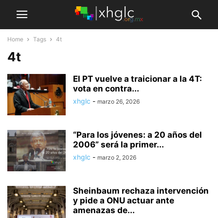
Home
Tags
4t
4t
El PT vuelve a traicionar a la 4T:
vota en contra...
xhglc
-
marzo 26, 2026
“Para los jóvenes: a 20 años del
2006” será la primer...
xhglc
-
marzo 2, 2026
Sheinbaum rechaza intervención
y pide a ONU actuar ante
amenazas de...