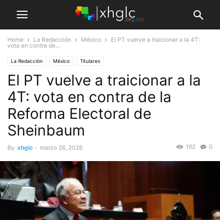
Home
La Redacción
México
El PT vuelve a traicionar a la 4T:
vota en contra de...
La Redacción
México
Titulares
El PT vuelve a traicionar a la
4T: vota en contra de la
Reforma Electoral de
Sheinbaum
162
0
By
xhglc
-
marzo 26, 2026