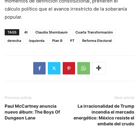
momentos de definición constitucional, prefieren el
cálculo político que el avance irrestricto de la soberanía
popular.
TAGS
4t
Claudia Sheinbaum
Cuarta Transformación
derecha
Izquierda
Plan B
PT
Reforma Electoral
Previous article
Next article
Paul McCartney anuncia
La irracionalidad de Trump
nuevo álbum: The Boys Of
incendia el mercado
Dungeon Lane
energético: México resiste el
embate del crudo