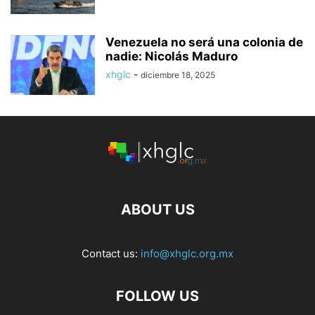
Venezuela no será una colonia de
nadie: Nicolás Maduro
xhglc
-
diciembre 18, 2025
ABOUT US
Contact us:
info@xhglc.org.mx
FOLLOW US