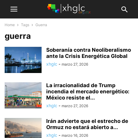
Home
Tags
Guerra
guerra
Soberanía contra Neoliberalismo
ante la Crisis Energética Global
xhglc
-
marzo 27, 2026
La irracionalidad de Trump
incendia el mercado energético:
México resiste el...
xhglc
-
marzo 27, 2026
Irán advierte que el estrecho de
Ormuz no estará abierto a...
xhglc
-
marzo 16, 2026