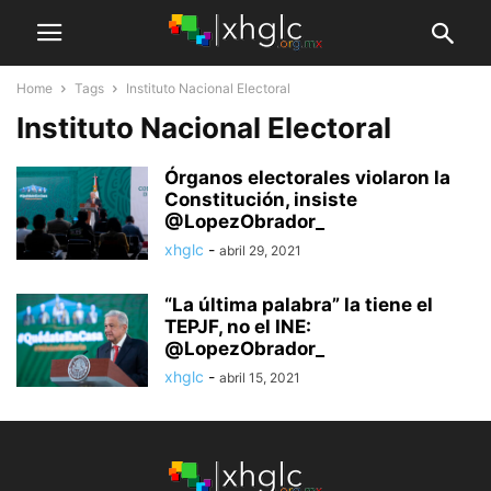
Home
Tags
Instituto Nacional Electoral
Instituto Nacional Electoral
Órganos electorales violaron la
Constitución, insiste
@LopezObrador_
xhglc
-
abril 29, 2021
“La última palabra” la tiene el
TEPJF, no el INE:
@LopezObrador_
xhglc
-
abril 15, 2021