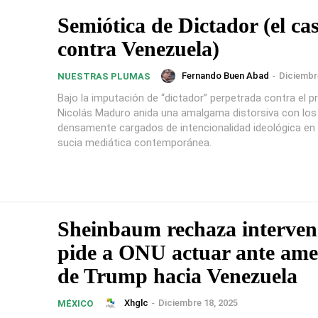
Semiótica de Dictador (el ca
contra Venezuela)
Fernando Buen Abad
-
Diciembr
NUESTRAS PLUMAS
Bajo la imputación de “dictador” perpetrada contra el p
Nicolás Maduro anida una amalgama distorsiva con lo
densamente cargados de intencionalidad ideológica en 
sucia mediática contemporánea.
Sheinbaum rechaza interven
pide a ONU actuar ante am
de Trump hacia Venezuela
Xhglc
-
Diciembre 18, 2025
MÉXICO