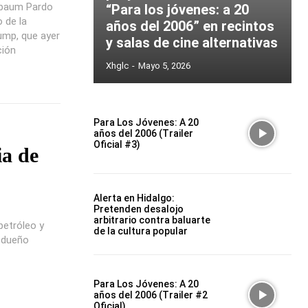
inbaum Pardo
“Para los jóvenes: a 20
 de la
años del 2006” en recintos
ump, que ayer
y salas de cine alternativas
ción
Xhglc
-
Mayo 5, 2026
Para Los Jóvenes: A 20
años del 2006 (Trailer
Oficial #3)
ia de
Alerta en Hidalgo:
Pretenden desalojo
arbitrario contra baluarte
petróleo y
de la cultura popular
o dueño
Para Los Jóvenes: A 20
años del 2006 (Trailer #2
Oficial)