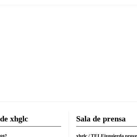
de xhglc
Sala de prensa
mos?
xhglc / TELEizquierda proye