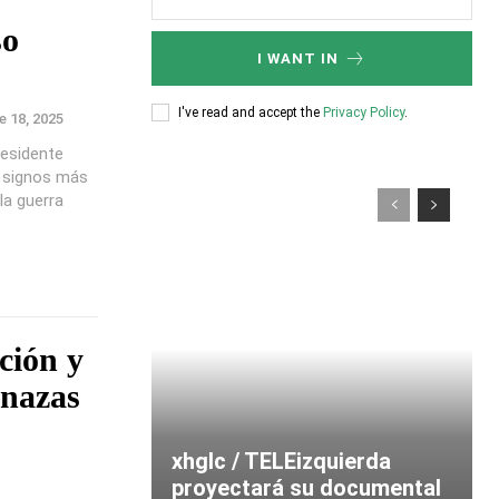
so
I WANT IN
I've read and accept the
Privacy Policy
.
e 18, 2025
residente
s signos más
la guerra
ción y
enazas
xhglc / TELEizquierda
proyectará su documental