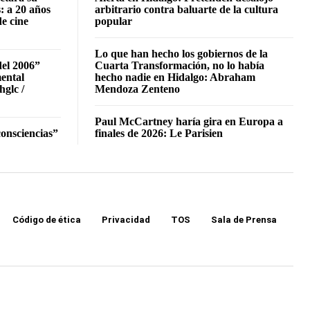
: a 20 años
arbitrario contra baluarte de la cultura
de cine
popular
Lo que han hecho los gobiernos de la
del 2006”
Cuarta Transformación, no lo había
mental
hecho nadie en Hidalgo: Abraham
hglc /
Mendoza Zenteno
Paul McCartney haría gira en Europa a
onsciencias”
finales de 2026: Le Parisien
Código de ética
Privacidad
TOS
Sala de Prensa