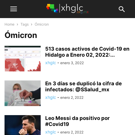
Home
Tags
Ómicron
Ómicron
513 casos activos de Covid-19 en
Hidalgo a Enero 02, 2022:...
xhglc
-
enero 3, 2022
En 3 días se duplicó la cifra de
infectados: @SSalud_mx
xhglc
-
enero 2, 2022
Leo Messi da positivo por
#Covid19
xhglc
-
enero 2, 2022