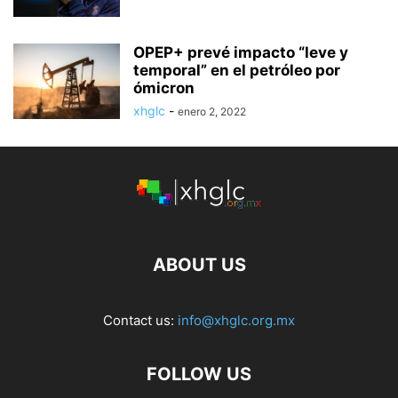
OPEP+ prevé impacto “leve y
temporal” en el petróleo por
ómicron
xhglc
-
enero 2, 2022
ABOUT US
Contact us:
info@xhglc.org.mx
FOLLOW US