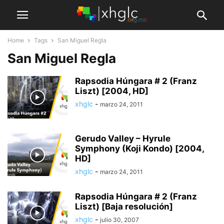
Home
Tags
San Miguel Regla
San Miguel Regla
Rapsodia Húngara # 2 (Franz
Liszt) [2004, HD]
xhglc
-
marzo 24, 2011
Gerudo Valley – Hyrule
Symphony (Koji Kondo) [2004,
HD]
xhglc
-
marzo 24, 2011
Rapsodia Húngara # 2 (Franz
Liszt) [Baja resolución]
xhglc
-
julio 30, 2007