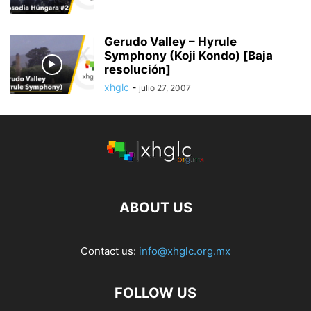
Gerudo Valley – Hyrule
Symphony (Koji Kondo) [Baja
resolución]
xhglc
-
julio 27, 2007
ABOUT US
Contact us:
info@xhglc.org.mx
FOLLOW US