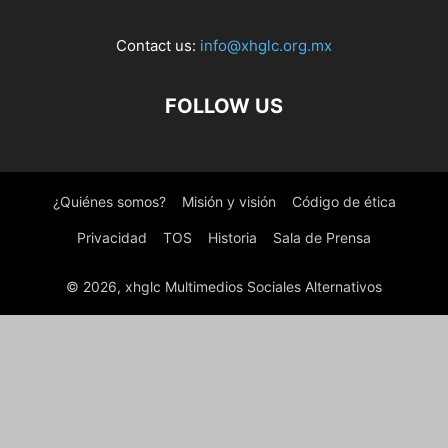
Contact us:
info@xhglc.org.mx
FOLLOW US
¿Quiénes somos?
Misión y visión
Código de ética
Privacidad
TOS
Historia
Sala de Prensa
© 2026, xhglc Multimedios Sociales Alternativos
WordPress Boutique
Maacuni – Multipurpose Creative Portfolio WordPress Theme
Maag – Modern Blog & Magazine WordPress Theme
Mabera – Car Service & Repair Elementor Template Kit
Macak – Dermatology Clinic Elementor Template Kit
Maccho – Gentlemen Barbershop Elementor Template Kit
Macello – Business Consulting & Accounting Elementor Template Kit
Maco | Gym and Fitness WordPress Theme
Maco Kit – Gym & Fitness Elementor Template Kit
Madeline – Virtual Assistant Website Elementor Template Kit
Madoo – Honey Bee & Beekeeping Elementor Template Kit