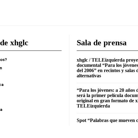
de xhglc
Sala de prensa
mos?
xhglc / TELEizquierda proye
documental “Para los jóvenes
ón
del 2006” en recintos y salas 
alternativas
ca
“Para los jóvenes: a 20 años 
será la primer película docu
original en gran formato de x
TELEizquierda
sa
Spot “Palabras que mueven c