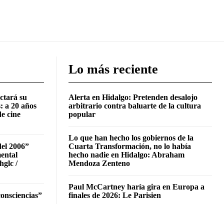
Lo más reciente
ctará su
Alerta en Hidalgo: Pretenden desalojo
: a 20 años
arbitrario contra baluarte de la cultura
de cine
popular
Lo que han hecho los gobiernos de la
del 2006”
Cuarta Transformación, no lo había
mental
hecho nadie en Hidalgo: Abraham
hglc /
Mendoza Zenteno
Paul McCartney haría gira en Europa a
onsciencias”
finales de 2026: Le Parisien