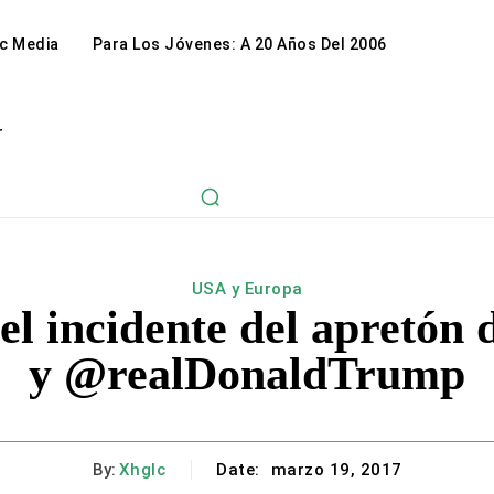
c Media
Para Los Jóvenes: A 20 Años Del 2006
r
USA y Europa
l incidente del apretón
y @realDonaldTrump
By:
Xhglc
Date:
marzo 19, 2017