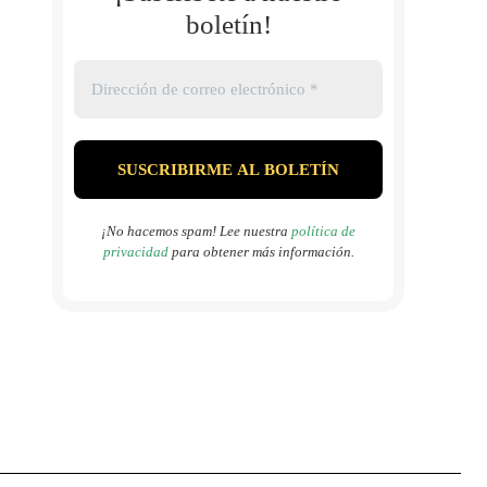
boletín!
¡No hacemos spam! Lee nuestra
política de
privacidad
para obtener más información.