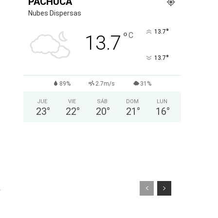
PACHUCA
Nubes Dispersas
°
13.7
°
C
13.7
°
13.7
89%
2.7m/s
31%
JUE
VIE
SÁB
DOM
LUN
23
°
22
°
20
°
21
°
16
°