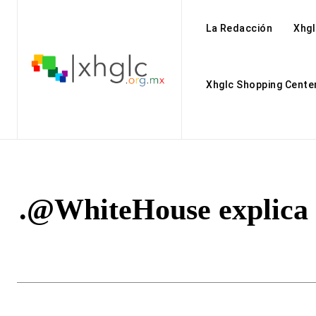
La Redacción
Xhgl
Xhglc Shopping Cente
.@WhiteHouse explica e