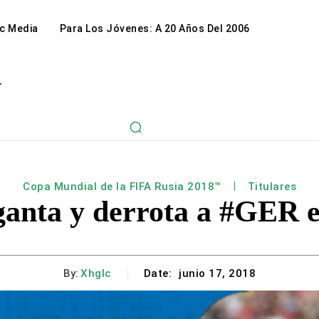
c Media
Para Los Jóvenes: A 20 Años Del 2006
r
Copa Mundial de la FIFA Rusia 2018™
Titulares
anta y derrota a #GER 
By:
Xhglc
Date:
junio 17, 2018