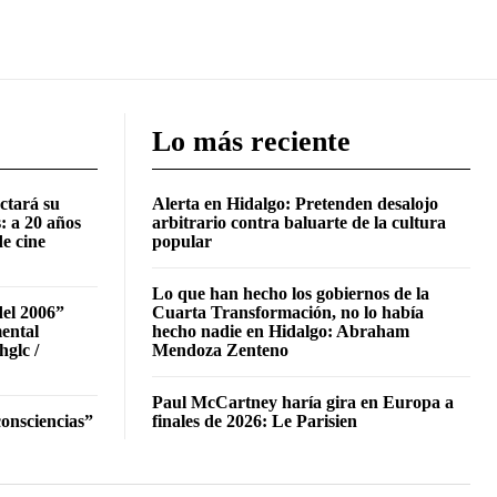
Lo más reciente
ctará su
Alerta en Hidalgo: Pretenden desalojo
: a 20 años
arbitrario contra baluarte de la cultura
de cine
popular
Lo que han hecho los gobiernos de la
del 2006”
Cuarta Transformación, no lo había
mental
hecho nadie en Hidalgo: Abraham
hglc /
Mendoza Zenteno
Paul McCartney haría gira en Europa a
onsciencias”
finales de 2026: Le Parisien