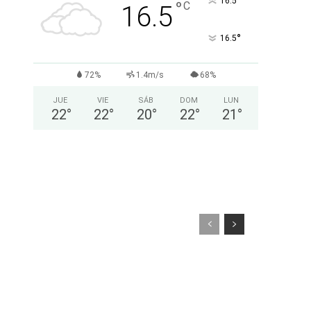
°
16.5
°
C
16.5
°
16.5
72%
1.4m/s
68%
JUE
VIE
SÁB
DOM
LUN
22
°
22
°
20
°
22
°
21
°