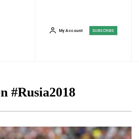
My Account
SUBSCRIBE
en #Rusia2018