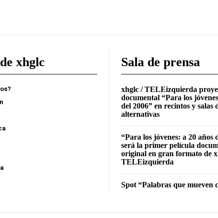
de xhglc
Sala de prensa
mos?
xhglc / TELEizquierda proye
documental “Para los jóvenes
ón
del 2006” en recintos y salas 
alternativas
ca
“Para los jóvenes: a 20 años 
será la primer película docu
original en gran formato de x
TELEizquierda
sa
Spot “Palabras que mueven c