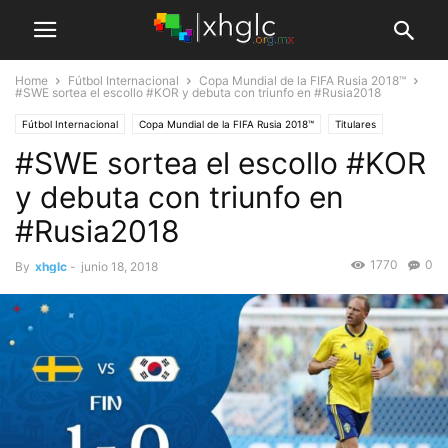
Home
Fútbol Internacional
Copa Mundial de la FIFA Rusia 2018™
#SWE sortea el escollo #KOR y debuta con triunfo en #Rusia2018
Fútbol Internacional
Copa Mundial de la FIFA Rusia 2018™
Titulares
#SWE sortea el escollo #KOR
y debuta con triunfo en
#Rusia2018
1770
0
By
xhglc
-
junio 18, 2018