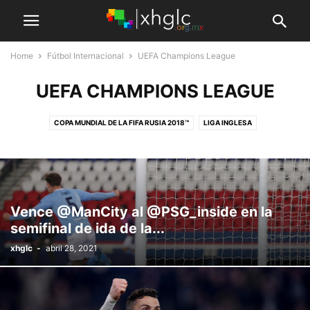
Home
Fútbol Internacional
UEFA Champions League
UEFA CHAMPIONS LEAGUE
COPA MUNDIAL DE LA FIFA RUSIA 2018™
LIGA INGLESA
UEFA CHAMPIONS LEAGUE
Vence @ManCity al @PSG_inside en la
semifinal de ida de la...
xhglc
-
abril 28, 2021