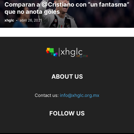
Comparan a @Cristiano con “un fantasma”
que no anota goles
xhglc
-
abril 26, 2021
ABOUT US
Contact us:
info@xhglc.org.mx
FOLLOW US