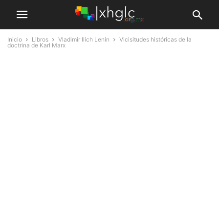
Inicio
Libros
Vladimir Ilich Lenin
Vicisitudes históricas de la
doctrina de Karl Marx