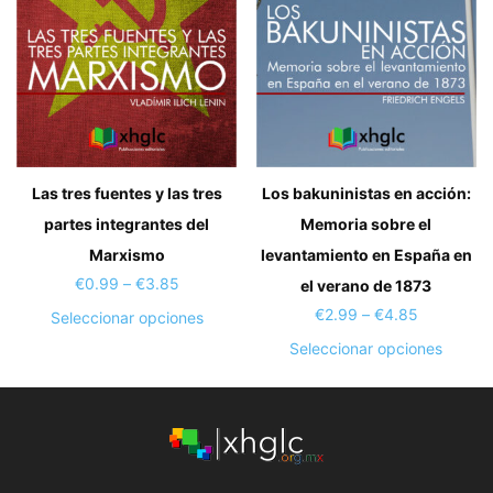
en
elegir
la
en
página
la
de
página
producto
de
produc
Las tres fuentes y las tres
Los bakuninistas en acción:
partes integrantes del
Memoria sobre el
Marxismo
levantamiento en España en
Price
€
0.99
–
€
3.85
el verano de 1873
range:
Price
€
2.99
–
€
4.85
Este
Seleccionar opciones
€0.99
range:
producto
Este
Seleccionar opciones
through
€2.99
tiene
produc
€3.85
through
múltiples
tiene
€4.85
variantes.
múltipl
Las
variant
opciones
Las