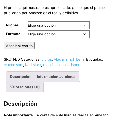
range:
€0.99
El precio aquí mostrado es aproximado, por lo que el precio
through
publicado por Amazon es el real y definitivo.
€3.85
Idioma
Formato
Vicisitudes
Añadir al carrito
históricas
de
SKU:
N/D
Categorías:
Libros
,
Vladimir Ilich Lenin
Etiquetas:
la
comunismo
,
Karl Marx
,
marxismo
,
socialismo
doctrina
de
Descripción
Información adicional
Karl
Marx
Valoraciones (0)
cantidad
Descripción
Nota importante:
La venta de este libro se realiza en Amazon,