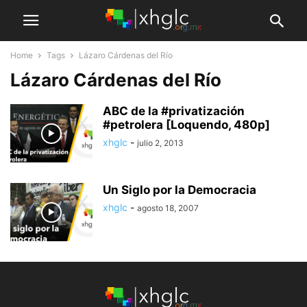
Home
Tags
Lázaro Cárdenas del Río
Lázaro Cárdenas del Río
ABC de la #privatización
#petrolera [Loquendo, 480p]
xhglc
-
julio 2, 2013
Un Siglo por la Democracia
xhglc
-
agosto 18, 2007