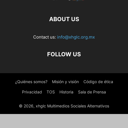
ABOUT US
Contact us:
info@xhglc.org.mx
FOLLOW US
¿Quiénes somos?
Misión y visión
Código de ética
Privacidad
TOS
Historia
Sala de Prensa
© 2026, xhglc Multimedios Sociales Alternativos
WordPress Boutique
Grand Wedding WordPress
Grandium – Hotel Booking WordPress Theme
Grandpoza – Construction WordPress Theme
Granite – Construction & Building Company Elementor Template Kit
Grankare – Senior Care WordPress Theme
Granny – Elegant Restaurant & Cafe WordPress Theme
Grano – Organic & Food WordPress Theme
Grape – Professional & Flexible Admin Template
Graph Paper Press Sell Media
Graph Paper Press Sell Media Access Control