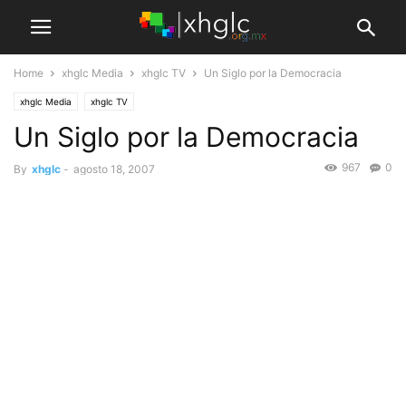
Home
xhglc Media
xhglc TV
Un Siglo por la Democracia
xhglc Media
xhglc TV
Un Siglo por la Democracia
967
0
By
xhglc
-
agosto 18, 2007