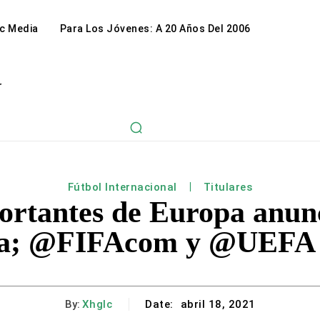
c Media
Para Los Jóvenes: A 20 Años Del 2006
r
Fútbol Internacional
Titulares
ortantes de Europa anun
ga; @FIFAcom y @UEFA 
By:
Xhglc
Date:
abril 18, 2021