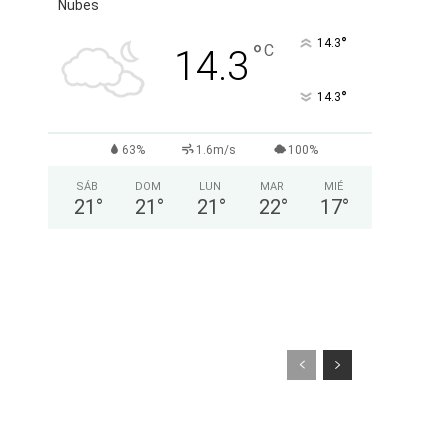
Nubes
°
14.3
°
C
14.3
°
14.3
63%
1.6m/s
100%
SÁB
DOM
LUN
MAR
MIÉ
21
°
21
°
21
°
22
°
17
°