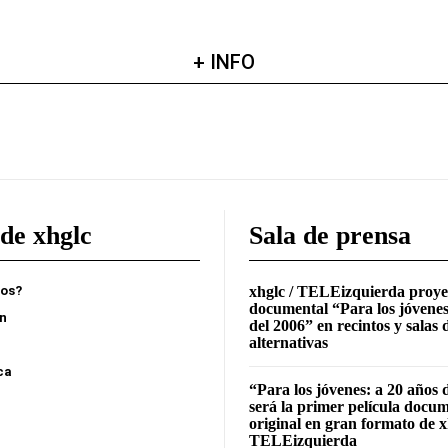
+ INFO
de xhglc
Sala de prensa
mos?
xhglc / TELEizquierda proye
documental “Para los jóvenes
ón
del 2006” en recintos y salas 
alternativas
ca
“Para los jóvenes: a 20 años 
será la primer película docu
original en gran formato de x
TELEizquierda