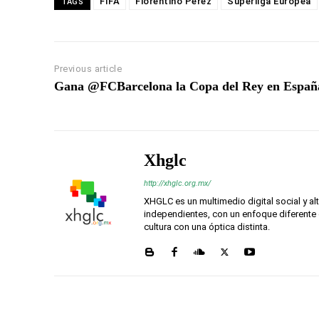
FIFA
Florentino Pérez
Superliga Europea
TAGS
Previous article
Gana @FCBarcelona la Copa del Rey en Españ
Xhglc
http://xhglc.org.mx/
XHGLC es un multimedio digital social y a
independientes, con un enfoque diferente 
cultura con una óptica distinta.