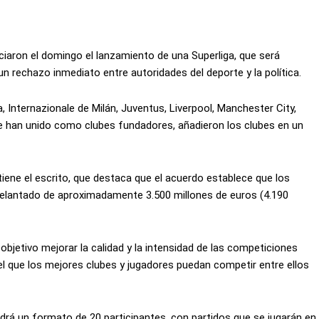
iaron el domingo el lanzamiento de una Superliga, que será
 rechazo inmediato entre autoridades del deporte y la política.
 ​​Internazionale de Milán, Juventus, Liverpool, Manchester City,
 han unido como clubes fundadores, añadieron los clubes en un
tiene el escrito, que destaca que el acuerdo establece que los
delantado de aproximadamente 3.500 millones de euros (4.190
jetivo mejorar la calidad y la intensidad de las competiciones
 el que los mejores clubes y jugadores puedan competir entre ellos
drá un formato de 20 participantes, con partidos que se jugarán en