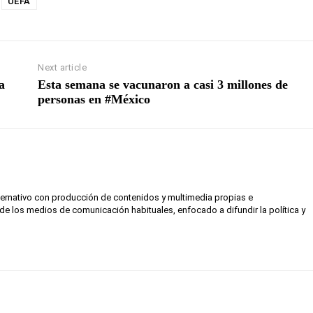
UEFA
Next article
a
Esta semana se vacunaron a casi 3 millones de
personas en #México
lternativo con producción de contenidos y multimedia propias e
de los medios de comunicación habituales, enfocado a difundir la política y