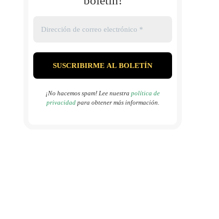
boletín!
¡No hacemos spam! Lee nuestra
política de
privacidad
para obtener más información.