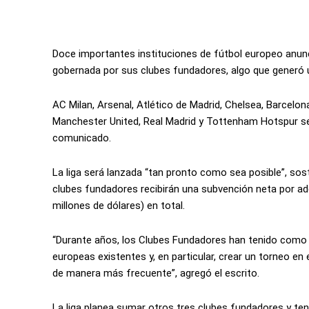
Doce importantes instituciones de fútbol europeo anunc
gobernada por sus clubes fundadores, algo que generó un
AC Milan, Arsenal, Atlético de Madrid, Chelsea, Barcelona,
Manchester United, Real Madrid y Tottenham Hotspur se
comunicado.
La liga será lanzada “tan pronto como sea posible”, sos
clubes fundadores recibirán una subvención neta por a
millones de dólares) en total.
“Durante años, los Clubes Fundadores han tenido como ob
europeas existentes y, en particular, crear un torneo en
de manera más frecuente”, agregó el escrito.
La liga planea sumar otros tres clubes fundadores y ten