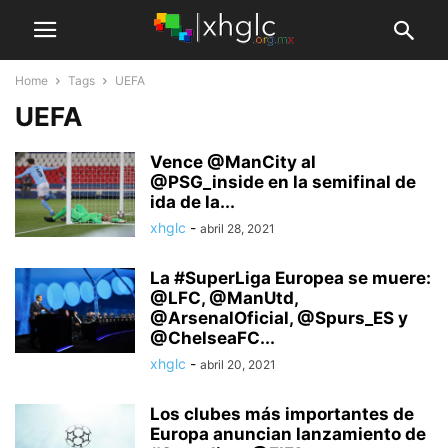
Home
Tags
UEFA
UEFA
Vence @ManCity al
@PSG_inside en la semifinal de
ida de la...
xhglc
-
abril 28, 2021
La #SuperLiga Europea se muere:
@LFC, @ManUtd,
@ArsenalOficial, @Spurs_ES y
@ChelseaFC...
xhglc
-
abril 20, 2021
Los clubes más importantes de
Europa anuncian lanzamiento de