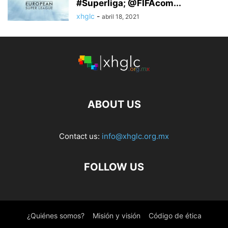
#Superliga; @FIFAcom...
xhglc
-
abril 18, 2021
ABOUT US
Contact us:
info@xhglc.org.mx
FOLLOW US
¿Quiénes somos?
Misión y visión
Código de ética