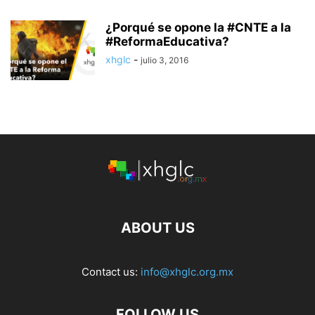
¿Porqué se opone la #CNTE a la
#ReformaEducativa?
xhglc
-
julio 3, 2016
ABOUT US
Contact us:
info@xhglc.org.mx
FOLLOW US