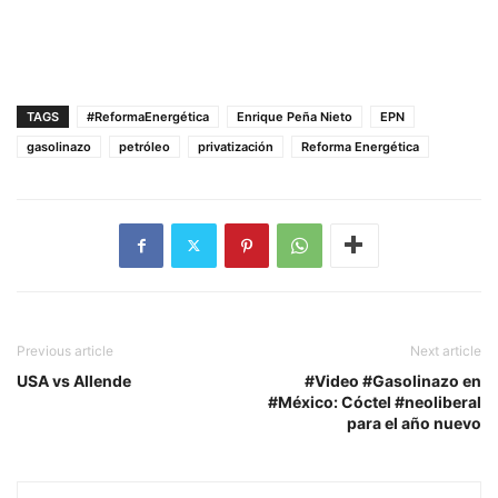
TAGS
#ReformaEnergética
Enrique Peña Nieto
EPN
gasolinazo
petróleo
privatización
Reforma Energética
Previous article
Next article
USA vs Allende
#Video #Gasolinazo en
#México: Cóctel #neoliberal
para el año nuevo