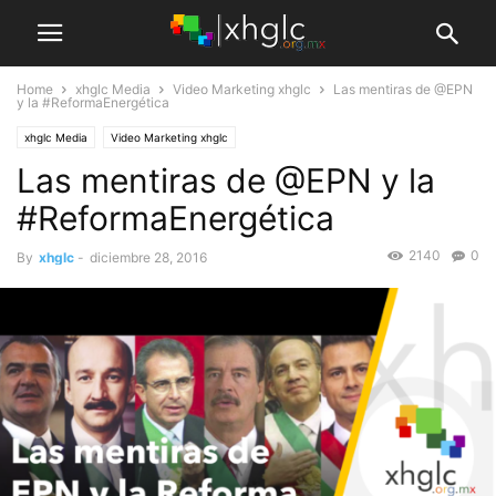
Home
xhglc Media
Video Marketing xhglc
Las mentiras de @EPN
y la #ReformaEnergética
xhglc Media
Video Marketing xhglc
Las mentiras de @EPN y la
#ReformaEnergética
2140
0
By
xhglc
-
diciembre 28, 2016