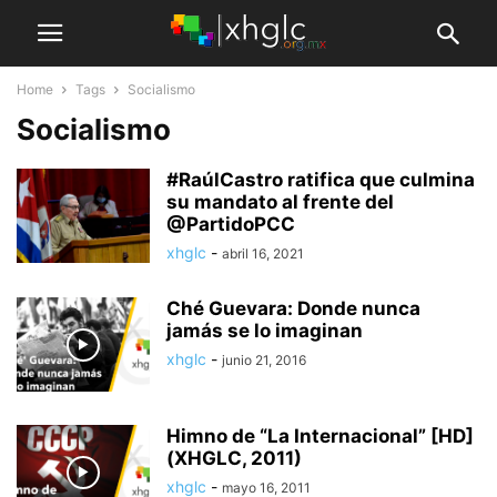
Home
Tags
Socialismo
Socialismo
#RaúlCastro ratifica que culmina
su mandato al frente del
@PartidoPCC
xhglc
-
abril 16, 2021
Ché Guevara: Donde nunca
jamás se lo imaginan
xhglc
-
junio 21, 2016
Himno de “La Internacional” [HD]
(XHGLC, 2011)
xhglc
-
mayo 16, 2011