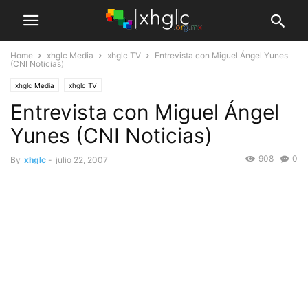
Home
xhglc Media
xhglc TV
Entrevista con Miguel Ángel Yunes
(CNI Noticias)
xhglc Media
xhglc TV
Entrevista con Miguel Ángel
Yunes (CNI Noticias)
908
0
By
xhglc
-
julio 22, 2007