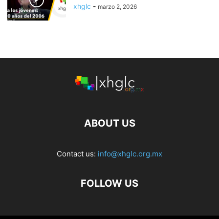
xhglc
-
marzo 2, 2026
ABOUT US
Contact us:
info@xhglc.org.mx
FOLLOW US