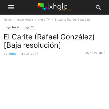
Home
xhglc Media
xhglc TV
El Carite (Rafael González)
xhglc Media
xhglc TV
El Carite (Rafael González)
[Baja resolución]
1025
0
By
xhglc
-
julio 26, 2007