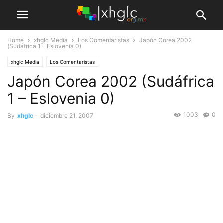
Home
xhglc Media
Los Comentaristas
Japón Corea 2002
(Sudáfrica 1 – Eslovenia 0)
xhglc Media
Los Comentaristas
Japón Corea 2002 (Sudáfrica
1 – Eslovenia 0)
1003
0
By
xhglc
-
diciembre 21, 2007