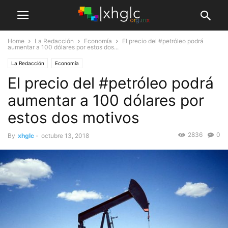
Home
La Redacción
Economía
El precio del #petróleo podrá
aumentar а 100 dólares por estos dos...
La Redacción
Economía
El precio del #petróleo podrá
aumentar а 100 dólares por
estos dos motivos
2836
0
By
xhglc
-
octubre 13, 2018