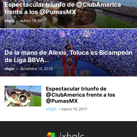
Espectacular triunfo de @ClubAmerica
frente a los @PumasMX
xhglc
-
marzo 19, 2017
De la mano de Alexis, Toluca es Bicampeón
de Liga BBVA...
xhglc
-
diciembre 14, 2025
Espectacular triunfo de
@ClubAmerica frente a los
@PumasMX
xhglc
-
marzo 19, 2017