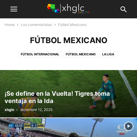
Home
Los comentaristas
Fútbol Mexicano
FÚTBOL MEXICANO
FÚTBOL INTERNACIONAL
FÚTBOL MEXICANO
LA LIGA
¡Se define en la Vuelta! Tigres toma
ventaja en la Ida
xhglc
-
diciembre 12, 2025