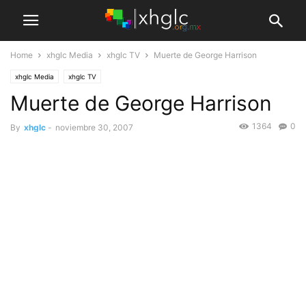
Home
xhglc Media
xhglc TV
Muerte de George Harrison
xhglc Media
xhglc TV
Muerte de George Harrison
1364
0
By
xhglc
-
noviembre 30, 2007