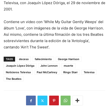
Televisa, con Joaquín López Dóriga, el 29 de noviembre de
2001.
Contiene un video con ‘While My Guitar Gently Weeps’ del
álbum ‘Love’, con imágenes de la vida de George Harrison.
Así mismo, contiene la última filmación de los tres Beatles
sobrevivientes durante la edición de la ‘Antología’,
cantando ‘Ain’t The Sweet’.
TAGS
deceso
fallecimiento
George Harrison
Joaquín López Dóriga
John Lennon
muerte
Noticieros Televisa
Paul McCartney
Ringo Starr
Televisa
The Beatles