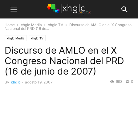
Home
xhglc Media
xhglc TV
Discurso de AMLO en el X Congreso
Nacional del PRD (16 de...
xhglc Media
xhglc TV
Discurso de AMLO en el X
Congreso Nacional del PRD
(16 de junio de 2007)
993
0
By
xhglc
-
agosto 19, 2007